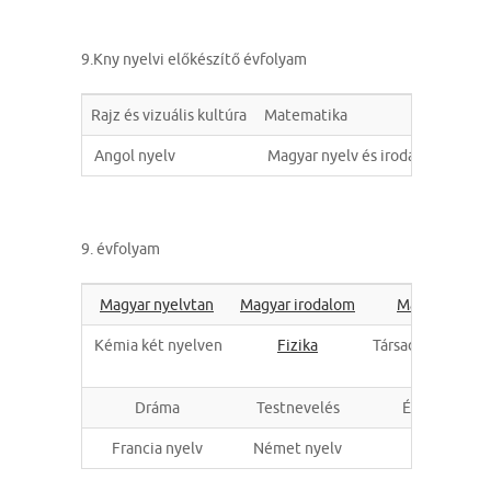
9.Kny nyelvi előkészítő évfolyam
Rajz és vizuális kultúra
Matematika
Anti
Angol nyelv
Magyar nyelv és irodalom
9. évfolyam
Magyar nyelvtan
Magyar irodalom
Matematika
Kémia két nyelven
Fizika
Társadalomismer
Dráma
Testnevelés
Ének-Zene
Francia nyelv
Német nyelv