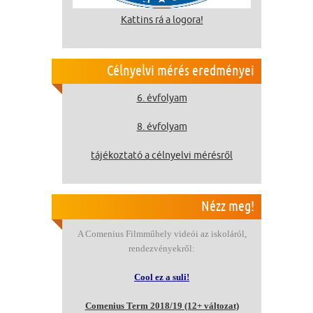
Kattins rá a logora!
Célnyelvi mérés eredményei
6. évfolyam
8. évfolyam
tájékoztató a célnyelvi mérésről
Nézz meg!
A Comenius Filmműhely videói az iskoláról,
rendezvényekről:
Cool ez a suli!
Comenius Term 2018/19 (12+ változat)