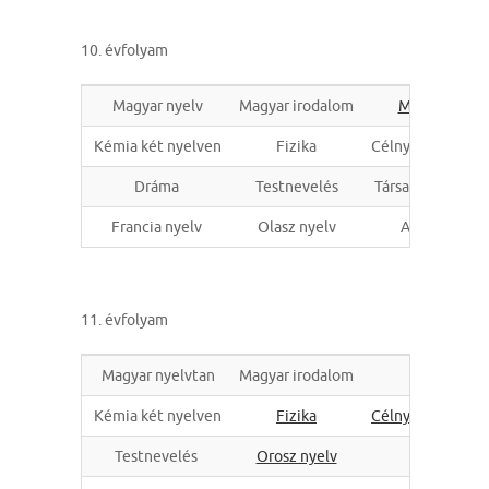
10. évfolyam
Magyar nyelv
Magyar irodalom
Matematika
Kémia két nyelven
Fizika
Célnyelvi civilizá
Dráma
Testnevelés
Társadalomisme
Francia nyelv
Olasz nyelv
Angol nyelv
11. évfolyam
Magyar nyelvtan
Magyar irodalom
Matem
Kémia két nyelven
Fizika
Célnyelvi civiliz
Testnevelés
Orosz nyelv
Spanyo