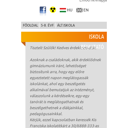
Emőd névnapja
HU
EN
FŐOLDAL
5-8. ÉVF.
ÁLT.ISKOLA
ISKOLA
BEMUTATÓ
Tisztelt Szülők! Kedves érdeklődő diák!
Azoknak a családoknak, akik érdeklődnek
gimnáziumunk iránt, lehetőséget
biztosítunk arra, hogy egy előre
egyeztetett napon meglátogassák
iskolánkat, ahol egy beszélgetés
alkalmával bemutatjuk az intézményt,
válaszolunk a kérdéseikre, egy-egy
tanórát is meglátogathatnak és
beszélgethetnek a diákjainkkal,
pedagógusainkkal.
Kérjük, ezzel kapcsolatban keressék Kis
Franciska iskolatitkárt a 30/6888-333-as