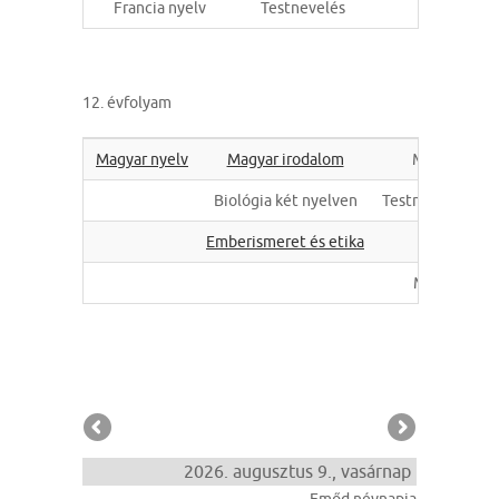
Francia nyelv
Testnevelés
Angol a1
12. évfolyam
Magyar nyelv
Magyar irodalom
Matematika
Biológia két nyelven
Testnevelés és s
Emberismeret és etika
Művészetek
2026. augusztus 9., vasárnap