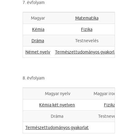
7. évfolyam
Magyar
Matematika
An
Kémia
Fizika
Célnyel
Dráma
Testnevelés
É
Német nyelv
Természettudományos gyakorlat
8. évfolyam
Magyar nyelv
Magyar irodalom
Kémia két nyelven
Fizika
Cél
Dráma
Testnevelés
Természettudományos gyakorlat