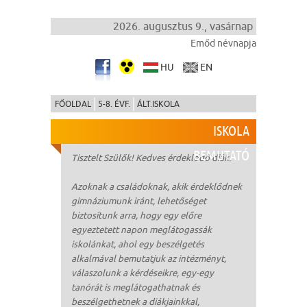
2026. augusztus 9., vasárnap
Emőd névnapja
HU
EN
FŐOLDAL
5-8. ÉVF.
ÁLT.ISKOLA
ISKOLA
BEMUTATÓ
Tisztelt Szülők! Kedves érdeklődő diák!
Azoknak a családoknak, akik érdeklődnek
gimnáziumunk iránt, lehetőséget
biztosítunk arra, hogy egy előre
egyeztetett napon meglátogassák
iskolánkat, ahol egy beszélgetés
alkalmával bemutatjuk az intézményt,
válaszolunk a kérdéseikre, egy-egy
tanórát is meglátogathatnak és
beszélgethetnek a diákjainkkal,