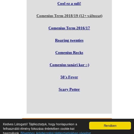
Cool ez a suli!
Comenius Term 2018/19 (12+ változat)
Comenius Term 2016/17
Roaring twenties
Comenius Rocks
Comenius tanári kar :-)
50's Fever
Scary Potter
E-NAPLÓ
MAGÁNTANULÓK
SEGÉDANYAGOK
Ó
Kedves Látogató! Tájékoztatjuk, hogy honlapunkon a
Rendben
felhasználói élmény fokozása érdekében cookie-kat
©2023 | Comenius Angol-Magyar Két Tanítási
használunk.
Bővebben Adatkezelési tájékoztatónkban olvashat