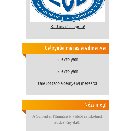
Kattins rá a logora!
Célnyelvi mérés eredményei
6. évfolyam
8. évfolyam
tájékoztató a célnyelvi mérésről
Nézz meg!
A Comenius Filmműhely videói az iskoláról,
rendezvényekről: