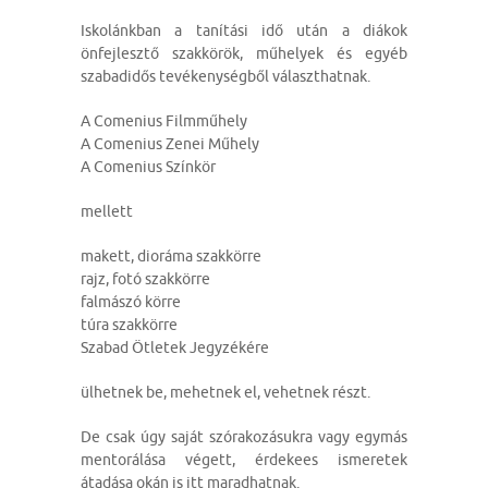
Iskolánkban a tanítási idő után a diákok
önfejlesztő szakkörök, műhelyek és egyéb
szabadidős tevékenységből választhatnak.
A Comenius Filmműhely
A Comenius Zenei Műhely
A Comenius Színkör
mellett
makett, dioráma szakkörre
rajz, fotó szakkörre
falmászó körre
túra szakkörre
Szabad Ötletek Jegyzékére
ülhetnek be, mehetnek el, vehetnek részt.
De csak úgy saját szórakozásukra vagy egymás
mentorálása végett, érdekees ismeretek
átadása okán is itt maradhatnak.