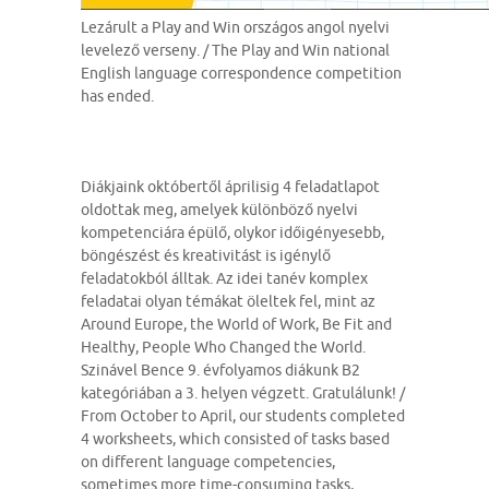
Lezárult a Play and Win országos angol nyelvi
levelező verseny. / The Play and Win national
English language correspondence competition
has ended.
Diákjaink októbertől áprilisig 4 feladatlapot
oldottak meg, amelyek különböző nyelvi
kompetenciára épülő, olykor időigényesebb,
böngészést és kreativitást is igénylő
feladatokból álltak. Az idei tanév komplex
feladatai olyan témákat öleltek fel, mint az
Around Europe, the World of Work, Be Fit and
Healthy, People Who Changed the World.
Szinável Bence 9. évfolyamos diákunk B2
kategóriában a 3. helyen végzett. Gratulálunk! /
From October to April, our students completed
4 worksheets, which consisted of tasks based
on different language competencies,
sometimes more time-consuming tasks,