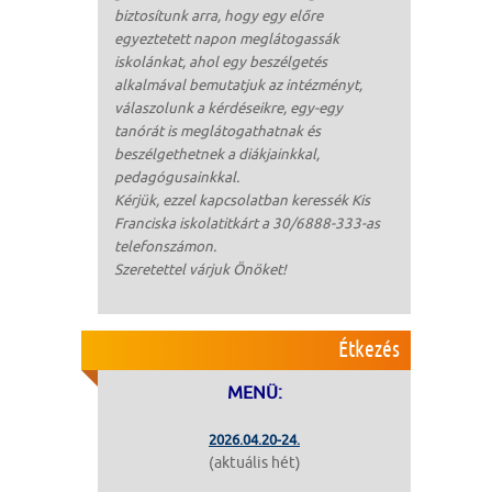
biztosítunk arra, hogy egy előre
egyeztetett napon meglátogassák
iskolánkat, ahol egy beszélgetés
alkalmával bemutatjuk az intézményt,
válaszolunk a kérdéseikre, egy-egy
tanórát is meglátogathatnak és
beszélgethetnek a diákjainkkal,
pedagógusainkkal.
Kérjük, ezzel kapcsolatban keressék Kis
Franciska iskolatitkárt a 30/6888-333-as
telefonszámon.
Szeretettel várjuk Önöket!
Étkezés
MENÜ:
2026.04.20-24.
(aktuális hét)