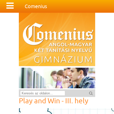
Comenius
Play and Win - III. hely