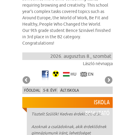
requiring browsing and creativity. This school
year's complex tasks covered topics such as
Around Europe, the World of Work, Be Fit and
Healthy, People Who Changed the World.
Our 9th grade student Bence Szinável finished
in 3rd place in the B2 category.
Congratulations!
2026. augusztus 8., szombat
László névnapja
HU
EN
FŐOLDAL
5-8. ÉVF.
ÁLT.ISKOLA
ISKOLA
BEMUTATÓ
Tisztelt Szülők! Kedves érdeklődő diák!
Azoknak a családoknak, akik érdeklődnek
gimnáziumunk iránt, lehetőséget