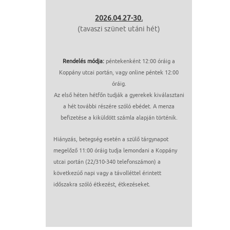
2026.04.27-30.
(tavaszi szünet utáni hét)
Rendelés módja:
péntekenként 12:00 óráig a
Koppány utcai portán, vagy online péntek 12:00
óráig.
Az első héten hétfőn tudják a gyerekek kiválasztani
a hét további részére szóló ebédet. A menza
befizetése a kiküldött számla alapján történik.
Hiányzás, betegség esetén a szülő tárgynapot
megelőző 11:00 óráig tudja lemondani a Koppány
utcai portán (22/310-340 telefonszámon) a
következúő napi vagy a távolléttel érintett
időszakra szóló étkezést, étkezéseket.