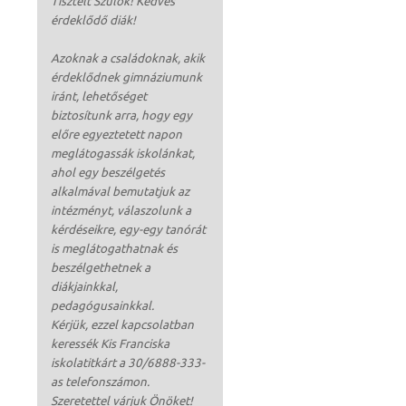
Tisztelt Szülők! Kedves
érdeklődő diák!
Azoknak a családoknak, akik
érdeklődnek gimnáziumunk
iránt, lehetőséget
biztosítunk arra, hogy egy
előre egyeztetett napon
meglátogassák iskolánkat,
ahol egy beszélgetés
alkalmával bemutatjuk az
intézményt, válaszolunk a
kérdéseikre, egy-egy tanórát
is meglátogathatnak és
beszélgethetnek a
diákjainkkal,
pedagógusainkkal.
Kérjük, ezzel kapcsolatban
keressék Kis Franciska
iskolatitkárt a 30/6888-333-
as telefonszámon.
Szeretettel várjuk Önöket!