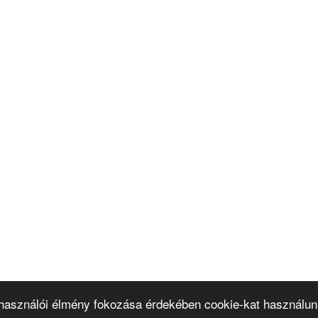
elhasználói élmény fokozása érdekében cookie-kat használu
PLÓ
MAGÁNTANULÓK
SEGÉDANYAGOK
ÓRAREND