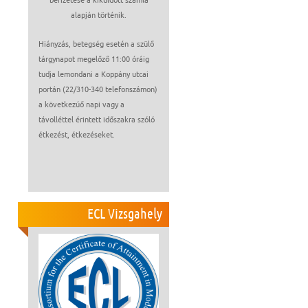
befizetése a kiküldött számla
alapján történik.
Hiányzás, betegség esetén a szülő
tárgynapot megelőző 11:00 óráig
tudja lemondani a Koppány utcai
portán (22/310-340 telefonszámon)
a következúő napi vagy a
távolléttel érintett időszakra szóló
étkezést, étkezéseket.
ECL Vizsgahely