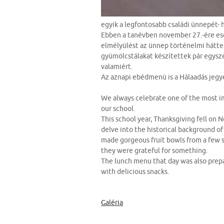
egyik a legfontosabb családi ünnepét- 
Ebben a tanévben november 27.-ére eset
elmélyülést az ünnep történelmi hátte
gyümölcstálakat készítettek pár egyszer
valamiért.
Az aznapi ebédmenü is a Hálaadás jegyéb
We always celebrate one of the most imp
our school.
This school year, Thanksgiving fell on 
delve into the historical background of
made gorgeous fruit bowls from a few 
they were grateful for something.
The lunch menu that day was also prepa
with delicious snacks.
Galéria