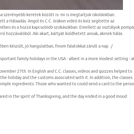
ha szerényebb keretek között is- mi is megtartjuk iskolánkban.
t a Hálaadás. Angol és C.C. órákon videó és kvíz segítette az
rében és a hozzá kapcsolódó szokásokban. Emellett az osztályok pompá
ű hozzávalóból. Aki akart, kártyát küldhetett annak, akinek hálás
en készült, jó hangulatban, finom falatokkal zárult a nap. /
ortant family holidays in the USA - albeit in a more modest setting - a
November 27th. In English and C.C. classes, videos and quizzes helped to
 the holiday and the customs associated with it. In addition, the classes
simple ingredients. Those who wanted to could send a card to the perso
red in the spirit of Thanksgiving, and the day ended in a good mood