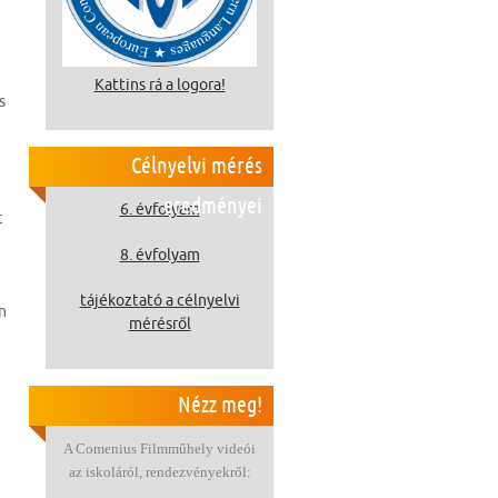
Kattins rá a logora!
s
Célnyelvi mérés
eredményei
6. évfolyam
t
8. évfolyam
tájékoztató a célnyelvi
n
mérésről
Nézz meg!
A Comenius Filmműhely videói
az iskoláról, rendezvényekről: