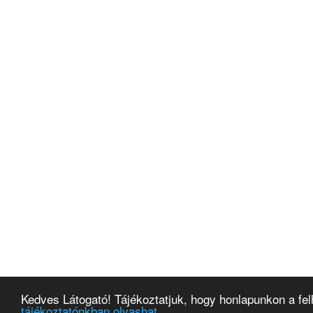
Kedves Látogató! Tájékoztatjuk, hogy honlapunkon a f
E-NA
tájékoztatónkban olvashat