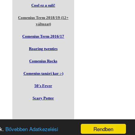
Cool ez a suli!
Comenius Term 2018/19 (12+
változat)
Comenius Term 2016/17
Roaring twenties
Comenius Rocks
Comenius tanári kar :-)
50's Fever
Scary Potter
Rendben
nk.
Bővebben Adatkezelési