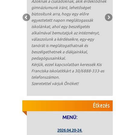
Azoknak a családoknak, akik érdeklődnek
gimnáziumunk iránt, lehetőséget
biztosítunk arra, hogy egy előre
egyeztetett napon meglátogassák
iskolánkat, ahol egy beszélgetés
alkalmával bemutatjuk az intézményt,
válaszolunk a kérdéseikre, egy-egy
tanórát is meglátogathatnak és
beszélgethetnek a diákjainkkal,
pedagógusainkkal.
Kérjük, ezzel kapcsolatban keressék Kis
Franciska iskolatitkárt a 30/6888-333-as
telefonszámon.
Szeretettel várjuk Önöket!
Étkezés
MENÜ:
2026.04.20-24.