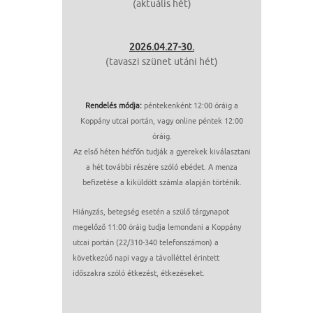
(aktuális hét)
2026.04.27-30.
(tavaszi szünet utáni hét)
Rendelés módja:
péntekenként 12:00 óráig a
Koppány utcai portán, vagy online péntek 12:00
óráig.
Az első héten hétfőn tudják a gyerekek kiválasztani
a hét további részére szóló ebédet. A menza
befizetése a kiküldött számla alapján történik.
Hiányzás, betegség esetén a szülő tárgynapot
megelőző 11:00 óráig tudja lemondani a Koppány
utcai portán (22/310-340 telefonszámon) a
következúő napi vagy a távolléttel érintett
időszakra szóló étkezést, étkezéseket.