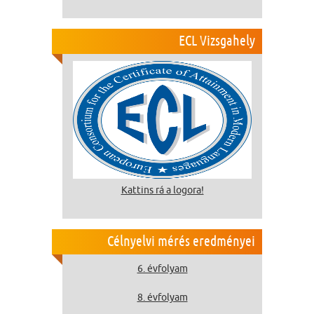
ECL Vizsgahely
Kattins rá a logora!
Célnyelvi mérés eredményei
6. évfolyam
8. évfolyam