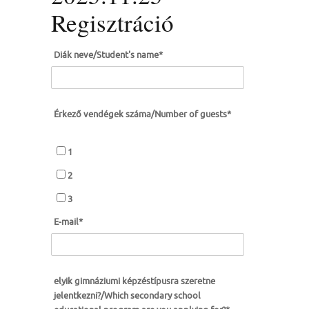
Regisztráció
Diák neve/Student's name
*
Érkező vendégek száma/Number of guests
*
1
2
3
E-mail
*
elyik gimnáziumi képzéstípusra szeretne
jelentkezni?/Which secondary school