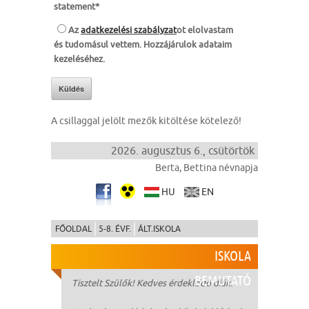
statement
*
Az
adatkezelési szabályzat
ot elolvastam
és tudomásul vettem. Hozzájárulok adataim
kezeléséhez.
Küldés
A csillaggal jelölt mezők kitöltése kötelező!
2026. augusztus 6., csütörtök
Berta, Bettina névnapja
HU
EN
FŐOLDAL
5-8. ÉVF.
ÁLT.ISKOLA
ISKOLA
BEMUTATÓ
Tisztelt Szülők! Kedves érdeklődő diák!