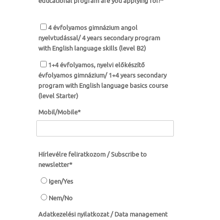
educational program are you applying for?
*
4 évfolyamos gimnázium angol
nyelvtudással/ 4 years secondary program
with English language skills (level B2)
1+4 évfolyamos, nyelvi előkészítő
évfolyamos gimnázium/ 1+4 years secondary
program with English language basics course
(level Starter)
Mobil/Mobile
*
Hírlevélre feliratkozom / Subscribe to
newsletter
*
Igen/Yes
Nem/No
Adatkezelési nyilatkozat / Data management